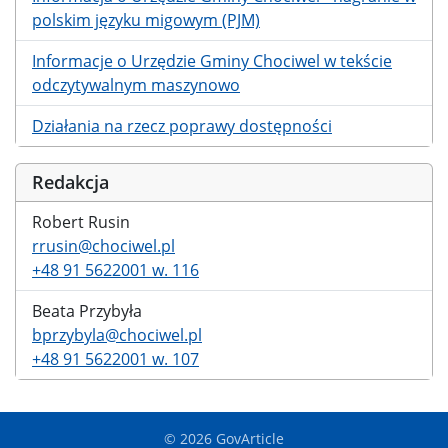
polskim języku migowym (PJM)
Informacje o Urzędzie Gminy Chociwel w tekście
odczytywalnym maszynowo
Działania na rzecz poprawy dostępności
Redakcja
Robert Rusin
rrusin@chociwel.pl
+48 91 5622001 w. 116
Beata Przybyła
bprzybyla@chociwel.pl
+48 91 5622001 w. 107
© 2026 GovArticle