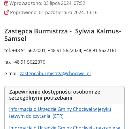
Wprowadzono:
03 lipca 2024, 07:52
Wprowadzono
Poprawiono
Poprawiono:
01 października 2024, 13:16
Zastępca Burmistrza - Sylwia Kalmus-
Samsel
tel. +48 91 5622001; +48 91 5622024; +48 91 5622161
fax +48 91 5622076
e-mail:
zastepcaburmistrza@chociwel.pl
Zapewnienie dostępności osobom ze
szczególnymi potrzebami
Informacja o Urzędzie Gminy Chociwel w języku
łatwym do czytania (ETR)
Informacja o Urzędzie Gminy Chociwel - nagranie w