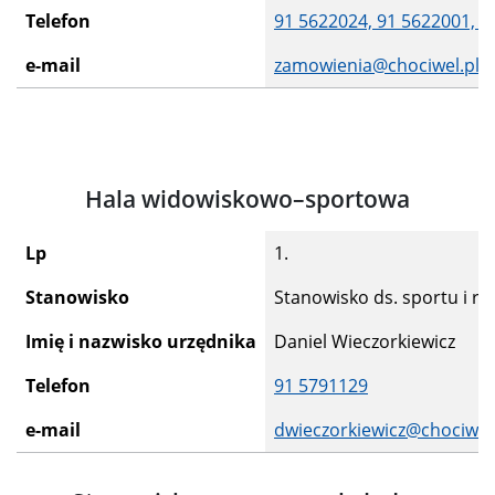
Telefon
91 5622024,
91 5622001,
9
e-mail
zamowienia@chociwel.pl
Hala widowiskowo–sportowa
Lp
1.
Stanowisko
Stanowisko ds. sportu i rek
Imię i nazwisko urzędnika
Daniel Wieczorkiewicz
Telefon
91 5791129
e-mail
dwieczorkiewicz@chociwel.