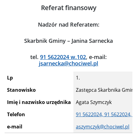
Referat finansowy
Nadzór nad Referatem:
Skarbnik Gminy – Janina Sarnecka
tel.
91 5622024 w.102
, e-mail:
jsarnecka@chociwel.pl
Lp
1.
Stanowisko
Zastępca Skarbnika Gminy
Imię i nazwisko urzędnika
Agata Szymczyk
Telefon
91 5622024,
91 5622024,
9
e-mail
aszymczyk@chociwel.pl