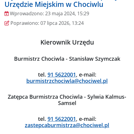
Urzędzie Miejskim w Chociwlu
Wprowadzono:
23 maja 2024, 15:29
Wprowadzono
Poprawiono
Poprawiono:
07 lipca 2026, 13:24
Kierownik Urzędu
Burmistrz Chociwla - Stanisław Szymczak
tel.
91 5622001
, e-mail:
burmistrzchociwla@chociwel.pl
Zatępca Burmistrza Chociwla - Sylwia Kalmus-
Samsel
tel.
91 5622001
, e-mail:
zastepcaburmistrza@chociwel.pl