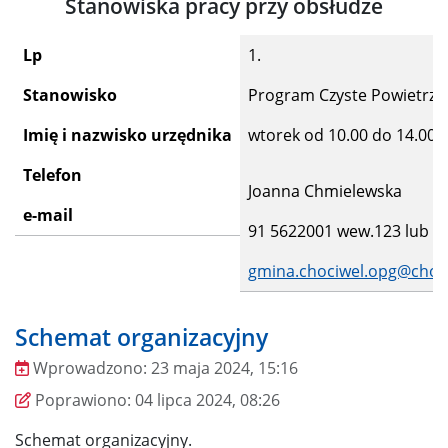
Stanowiska pracy przy obsłudze
Lp
1.
Stanowisko
Program Czyste Powietrze 
Imię i nazwisko urzędnika
wtorek od 10.00 do 14.00,
Telefon
Joanna Chmielewska
e-mail
91 5622001 wew.123 lu
gmina.chociwel.opg@choci
Schemat organizacyjny
Wprowadzono:
23 maja 2024, 15:16
Wprowadzono
Poprawiono
Poprawiono:
04 lipca 2024, 08:26
Schemat organizacyjny.