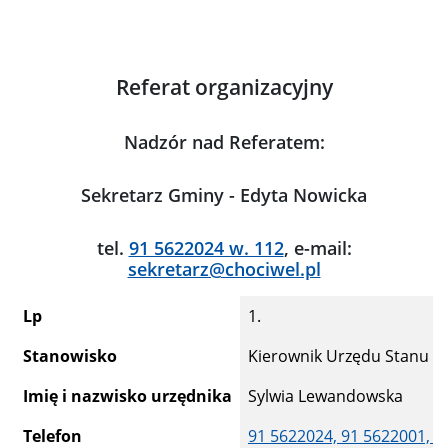
Referat organizacyjny
Nadzór nad Referatem:
Sekretarz Gminy - Edyta Nowicka
tel.
91 5622024 w. 112
, e-mail:
sekretarz@chociwel.pl
Lp
1.
Stanowisko
Kierownik Urzędu Stanu Cy
Imię i nazwisko urzędnika
Sylwia Lewandowska
Telefon
91 5622024,
91 5622001,
9