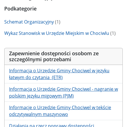
Podkategorie
Schemat Organizacyjny
(1)
Wykaz Stanowisk w Urzędzie Miejskim w Chociwlu
(1)
Zapewnienie dostępności osobom ze
szczególnymi potrzebami
Informacja o Urzędzie Gminy Chociwel w języku
łatwym do czytania (ETR)
Informacja o Urzędzie Gminy Chociwel - nagranie w
polskim języku migowym (PJM)
Informacje o Urzędzie Gminy Chociwel w tekście
odczytywalnym maszynowo
Działania na rzecz poprawy dostępności