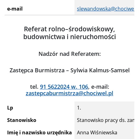
e-mail
slewandowska@chociwel.p
Referat rolno–środowiskowy,
budownictwa i nieruchomości
Nadzór nad Referatem:
Zastępca Burmistrza – Sylwia Kalmus-Samsel
tel.
91 5622024 w. 106
, e-mail:
zastepcaburmistrza@chociwel.pl
Lp
1.
Stanowisko
Stanowisko pracy ds. zamó
Imię i nazwisko urzędnika
Anna Wiśniewska