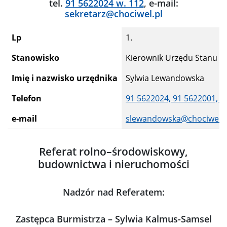
tel.
91 5622024 w. 112
, e-mail:
sekretarz@chociwel.pl
Lp
1.
Stanowisko
Kierownik Urzędu Stanu Cy
Imię i nazwisko urzędnika
Sylwia Lewandowska
Telefon
91 5622024,
91 5622001,
9
e-mail
slewandowska@chociwel.p
Referat rolno–środowiskowy,
budownictwa i nieruchomości
Nadzór nad Referatem:
Zastępca Burmistrza – Sylwia Kalmus-Samsel