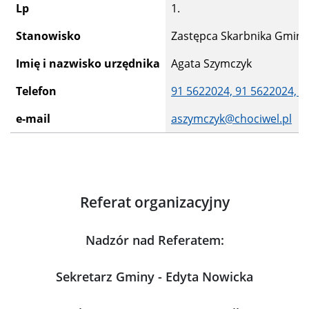
Lp
1.
Stanowisko
Zastępca Skarbnika Gminy
Imię i nazwisko urzędnika
Agata Szymczyk
Telefon
91 5622024,
91 5622024,
9
e-mail
aszymczyk@chociwel.pl
Referat organizacyjny
Nadzór nad Referatem:
Sekretarz Gminy - Edyta Nowicka