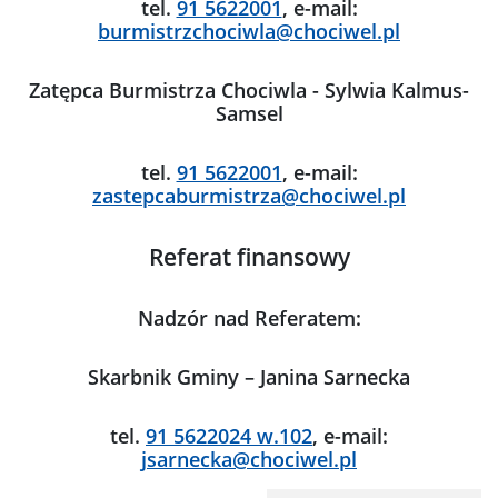
tel.
91 5622001
, e-mail:
burmistrzchociwla@chociwel.pl
Zatępca Burmistrza Chociwla - Sylwia Kalmus-
Samsel
tel.
91 5622001
, e-mail:
zastepcaburmistrza@chociwel.pl
Referat finansowy
Nadzór nad Referatem:
Skarbnik Gminy – Janina Sarnecka
tel.
91 5622024 w.102
, e-mail:
jsarnecka@chociwel.pl