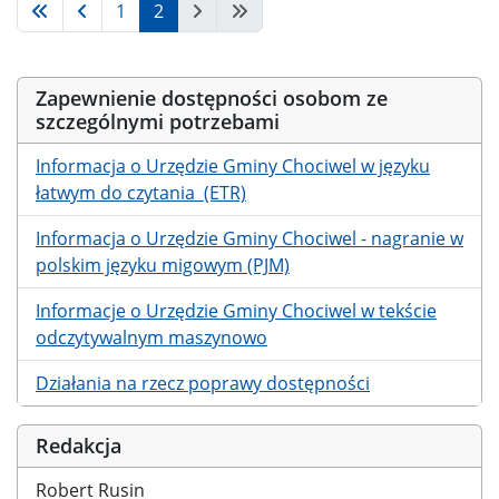
1
2
Zapewnienie dostępności osobom ze
szczególnymi potrzebami
Informacja o Urzędzie Gminy Chociwel w języku
łatwym do czytania (ETR)
Informacja o Urzędzie Gminy Chociwel - nagranie w
polskim języku migowym (PJM)
Informacje o Urzędzie Gminy Chociwel w tekście
odczytywalnym maszynowo
Działania na rzecz poprawy dostępności
Redakcja
Robert Rusin