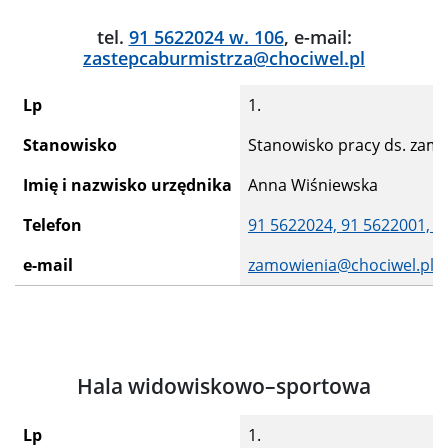
tel.
91 5622024 w. 106
, e-mail:
zastepcaburmistrza@chociwel.pl
Lp
1.
Stanowisko
Stanowisko pracy ds. zamó
Imię i nazwisko urzędnika
Anna Wiśniewska
Telefon
91 5622024,
91 5622001,
9
e-mail
zamowienia@chociwel.pl
Hala widowiskowo–sportowa
Lp
1.