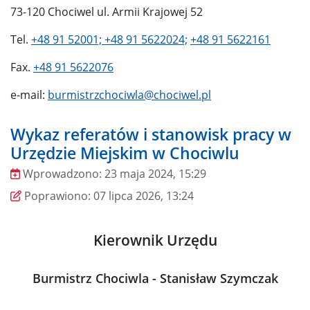
73-120 Chociwel ul. Armii Krajowej 52
Tel.
+48 91 52001;
+48 91 5622024;
+48 91 5622161
Fax.
+48 91 5622076
e-mail:
burmistrzchociwla@chociwel.pl
Wykaz referatów i stanowisk pracy w
Urzędzie Miejskim w Chociwlu
Wprowadzono:
23 maja 2024, 15:29
Wprowadzono
Poprawiono
Poprawiono:
07 lipca 2026, 13:24
Kierownik Urzędu
Burmistrz Chociwla - Stanisław Szymczak