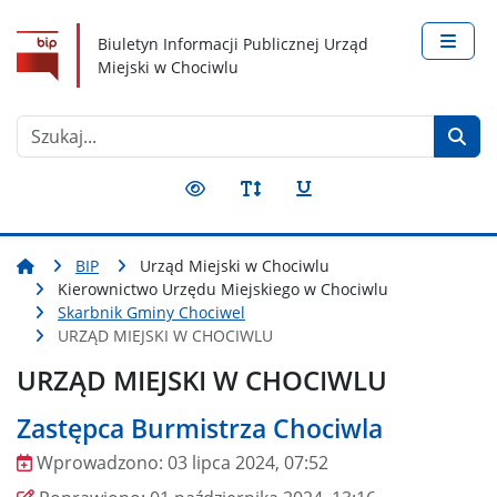
Nawigacja
Treść
Narzędzia dostępności
Biuletyn Informacji Publicznej Urząd
Miejski w Chociwlu
Szukaj
BIP
Urząd Miejski w Chociwlu
Kierownictwo Urzędu Miejskiego w Chociwlu
Skarbnik Gminy Chociwel
URZĄD MIEJSKI W CHOCIWLU
URZĄD MIEJSKI W CHOCIWLU
Zastępca Burmistrza Chociwla
Wprowadzono:
03 lipca 2024, 07:52
Wprowadzono
Poprawiono