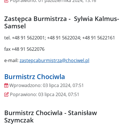
Poprawiono:
01 października 2024, 13:16
Zastępca Burmistrza - Sylwia Kalmus-
Samsel
tel. +48 91 5622001; +48 91 5622024; +48 91 5622161
fax +48 91 5622076
e-mail:
zastepcaburmistrza@chociwel.pl
Burmistrz Chociwla
Wprowadzono:
03 lipca 2024, 07:51
Wprowadzono
Poprawiono
Poprawiono:
03 lipca 2024, 07:51
Burmistrz Chociwla - Stanisław
Szymczak