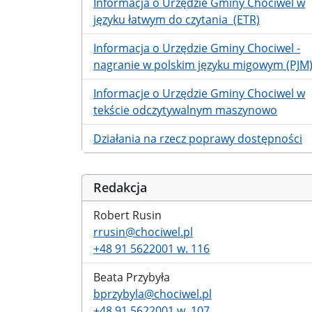
Informacja o Urzędzie Gminy Chociwel w
języku łatwym do czytania (ETR)
Informacja o Urzędzie Gminy Chociwel -
nagranie w polskim języku migowym (PJM
Informacje o Urzędzie Gminy Chociwel w
tekście odczytywalnym maszynowo
Działania na rzecz poprawy dostępności
Redakcja
Robert Rusin
rrusin@chociwel.pl
+48 91 5622001 w. 116
Beata Przybyła
bprzybyla@chociwel.pl
+48 91 5622001 w. 107