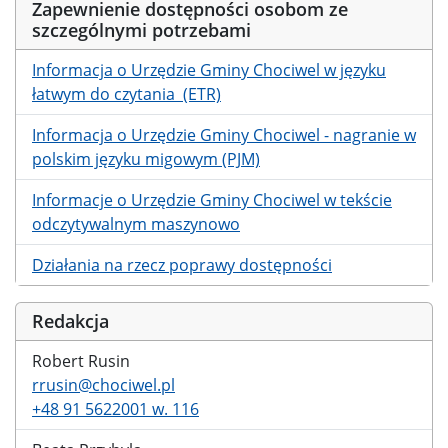
Zapewnienie dostępności osobom ze
szczególnymi potrzebami
Informacja o Urzędzie Gminy Chociwel w języku
łatwym do czytania (ETR)
Informacja o Urzędzie Gminy Chociwel - nagranie w
polskim języku migowym (PJM)
Informacje o Urzędzie Gminy Chociwel w tekście
odczytywalnym maszynowo
Działania na rzecz poprawy dostępności
Redakcja
Robert Rusin
rrusin@chociwel.pl
+48 91 5622001 w. 116