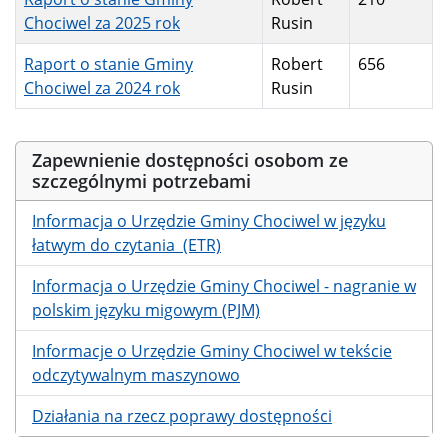
Chociwel za 2025 rok
Rusin
Raport o stanie Gminy
Robert
656
Chociwel za 2024 rok
Rusin
Zapewnienie dostępności osobom ze
szczególnymi potrzebami
Informacja o Urzędzie Gminy Chociwel w języku
łatwym do czytania (ETR)
Informacja o Urzędzie Gminy Chociwel - nagranie w
polskim języku migowym (PJM)
Informacje o Urzędzie Gminy Chociwel w tekście
odczytywalnym maszynowo
Działania na rzecz poprawy dostępności