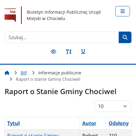
Nawigacja
Treść
Narzędzia dostępności
Biuletyn Informacji Publicznej Urząd
Miejski w Chociwlu
Szukaj
BIP
Informacje publiczne
Raport o stanie Gminy Chociwel
Raport o Stanie Gminy Chociwel
Pokaż #
Tytuł
Autor
Odsłony
Raport o stanie Gminy
Robert
210