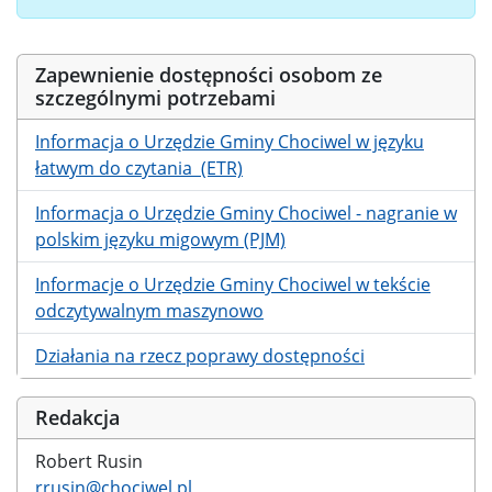
Zapewnienie dostępności osobom ze
szczególnymi potrzebami
Informacja o Urzędzie Gminy Chociwel w języku
łatwym do czytania (ETR)
Informacja o Urzędzie Gminy Chociwel - nagranie w
polskim języku migowym (PJM)
Informacje o Urzędzie Gminy Chociwel w tekście
odczytywalnym maszynowo
Działania na rzecz poprawy dostępności
Redakcja
Robert Rusin
rrusin@chociwel.pl