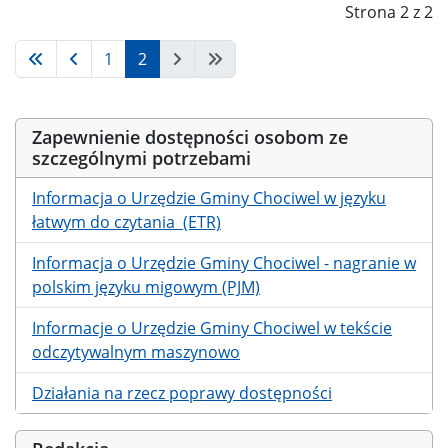
Strona 2 z 2
1
2
Zapewnienie dostępności osobom ze
szczególnymi potrzebami
Informacja o Urzędzie Gminy Chociwel w języku
łatwym do czytania (ETR)
Informacja o Urzędzie Gminy Chociwel - nagranie w
polskim języku migowym (PJM)
Informacje o Urzędzie Gminy Chociwel w tekście
odczytywalnym maszynowo
Działania na rzecz poprawy dostępności