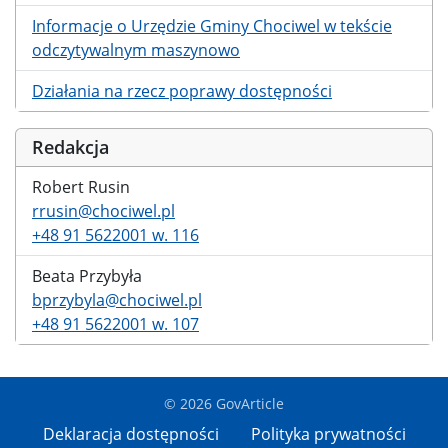
Informacje o Urzędzie Gminy Chociwel w tekście
odczytywalnym maszynowo
Działania na rzecz poprawy dostępności
Redakcja
Robert Rusin
rrusin@chociwel.pl
+48 91 5622001 w. 116
Beata Przybyła
bprzybyla@chociwel.pl
+48 91 5622001 w. 107
© 2026 GovArticle
Deklaracja dostępności
Polityka prywatności