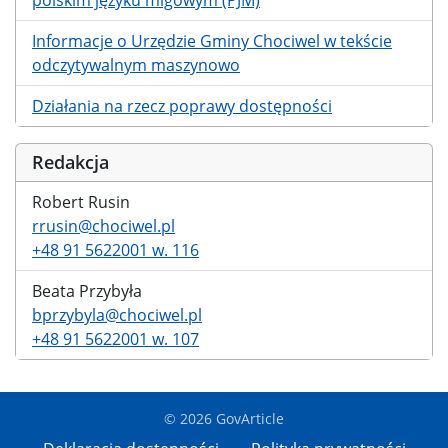
Informacje o Urzędzie Gminy Chociwel w tekście
odczytywalnym maszynowo
Działania na rzecz poprawy dostępności
Redakcja
Robert Rusin
rrusin@chociwel.pl
+48 91 5622001 w. 116
Beata Przybyła
bprzybyla@chociwel.pl
+48 91 5622001 w. 107
© 2026 GovArticle