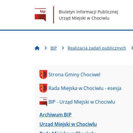
Nawigacja
Treść
Narzędzia dostępności
Biuletyn Informacji Publicznej
Urząd Miejski w Chociwlu
BIP
Realizacja zadań publicznych
Strona Gminy Chociwel
Rada Miejska w Chociwlu - esesja
BIP - Urząd Miejski w Chociwlu
Archiwum BIP
Urząd Miejski w Chociwlu