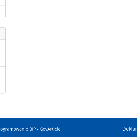
Deklar
ogramowanie BIP - GovArticle