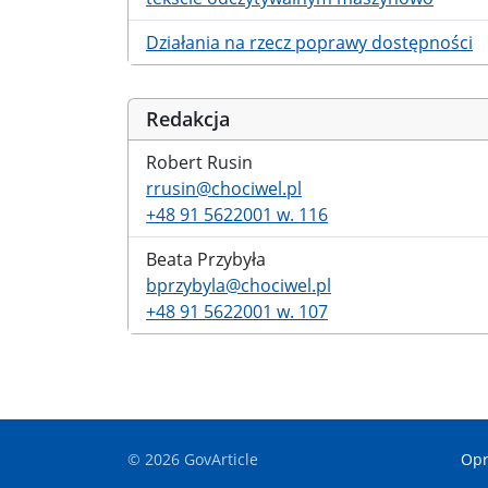
Działania na rzecz poprawy dostępności
Redakcja
Robert Rusin
rrusin@chociwel.pl
+48 91 5622001 w. 116
Beata Przybyła
bprzybyla@chociwel.pl
+48 91 5622001 w. 107
© 2026 GovArticle
Opr